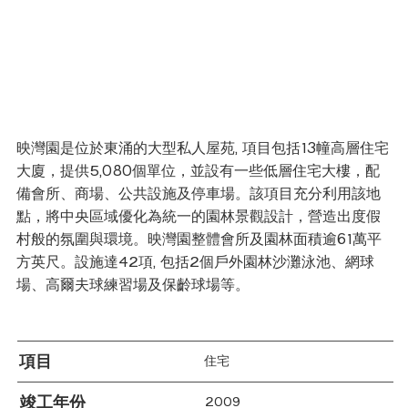
映灣園是位於東涌的大型私人屋苑, 項目包括13幢高層住宅
大廈，提供5,080個單位，並設有一些低層住宅大樓，配
備會所、商場、公共設施及停車場。該項目充分利用該地
點，將中央區域優化為統一的園林景觀設計，營造出度假
村般的氛圍與環境。映灣園整體會所及園林面積逾61萬平
方英尺。設施達42項, 包括2個戶外園林沙灘泳池、網球
場、高爾夫球練習場及保齡球場等。
項目
住宅
竣工年份
2009