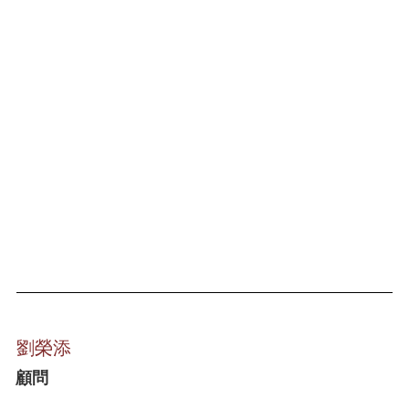
劉榮添
顧問