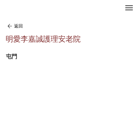
返回
明愛李嘉誠護理安老院
屯門