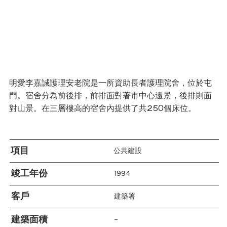
明愛李嘉誠護理安老院是一所資助長者護理院舍，位於屯
門。宿舍分為前後排，前排面對著市中心遠景，後排則面
對山景。在三層樓高的宿舍內提供了共250個床位。
項目
公共建設
竣工年份
1994
客戶
建築署
建築面積
–