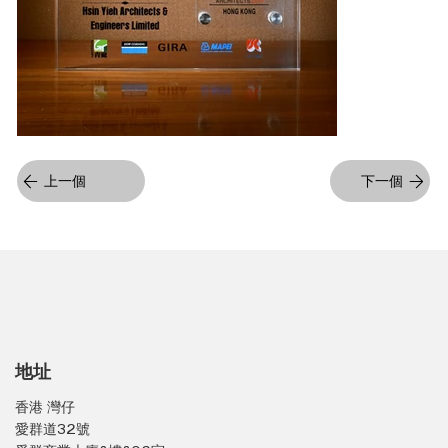
上一個
下一個
地址
香港 灣仔
愛群道32號