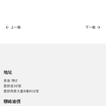
上一個
下一個
地址
香港 灣仔
愛群道32號
愛群商業大廈8樓802室
聯絡途徑