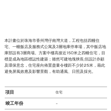
本計畫位於珠海市香州灣仔南灣大道，工程包括四幢住
宅、一幢飯店及服務式公寓及3層地庫停車場，其中飯店地
庫部設有3層商場。方案中樓高接近150米之四幢住宅，目
標是成為地區標誌性建築；雖然可建地塊狹長,但設計亦顧
及環保意念，住宅座向佈置盡量令樓距不少於25米，藉此
避免屏風效應及影響景觀，有助通風、日照及採光。
項目
住宅
竣工年份
–