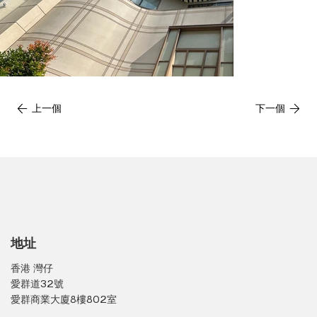
上一個
下一個
地址
香港 灣仔
愛群道32號
愛群商業大廈8樓802室