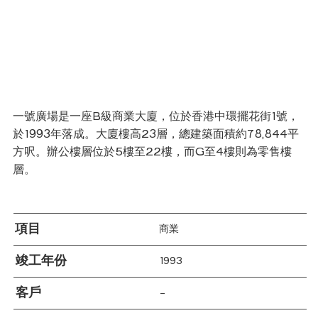
一號廣場是一座B級商業大廈，位於香港中環擺花街1號，
於1993年落成。大廈樓高23層，總建築面積約78,844平
方呎。辦公樓層位於5樓至22樓，而G至4樓則為零售樓
層。
項目
商業
竣工年份
1993
客戶
–