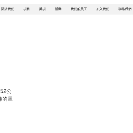
關於我們
項目
奬項
活動
我們的員工
加入我們
聯絡我們
52公
雜的電
。