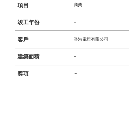
項目
商業
竣工年份
–
客戶
香港電燈有限公司
建築面積
–
獎項
–