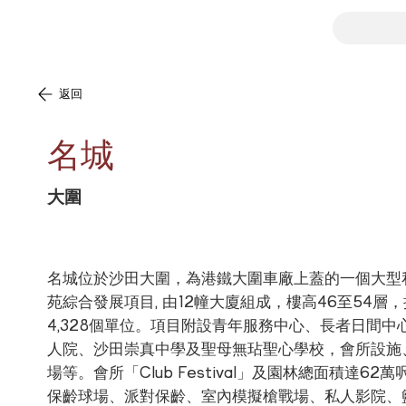
返回
名城
大圍
名城位於沙田大圍，為港鐵大圍車廠上蓋的一個大型
苑綜合發展項目, 由12幢大廈組成，樓高46至54層
4,328個單位。項目附設青年服務中心、長者日間中
人院、沙田崇真中學及聖母無玷聖心學校，會所設施
場等。會所「Club Festival」及園林總面積達62萬
保齡球場、派對保齡、室內模擬槍戰場、私人影院、