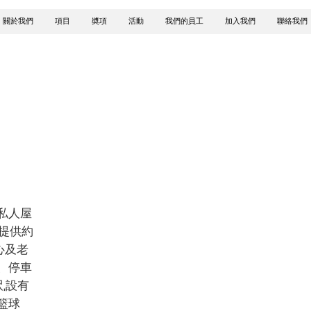
關於我們
項目
奬項
活動
我們的員工
加入我們
聯絡我們
私人屋
，提供約
心及老
、停車
呎,設有
籃球